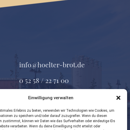
info@hoelter-brot.de
0 52 58 / 22 71 00
Geseker Straße 37
Einwilligung verwalten
33154 Salzkotten
ptimales Erlebnis zu bieten, verwenden wir Technologien wie Cookies, um
mationen zu speichern und/oder darauf zuzugreifen. Wenn du diesen
n zustimmst, können wir Daten wie das Surfverhalten oder eindeutige IDs
ebsite verarbeiten. Wenn du deine Einwilligung nicht erteilst oder