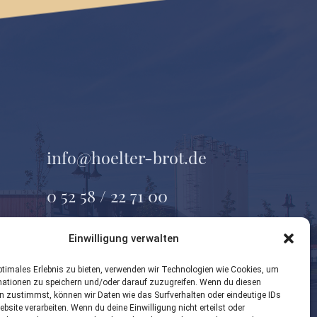
info@hoelter-brot.de
0 52 58 / 22 71 00
Geseker Straße 37
Einwilligung verwalten
33154 Salzkotten
ptimales Erlebnis zu bieten, verwenden wir Technologien wie Cookies, um
mationen zu speichern und/oder darauf zuzugreifen. Wenn du diesen
n zustimmst, können wir Daten wie das Surfverhalten oder eindeutige IDs
ebsite verarbeiten. Wenn du deine Einwilligung nicht erteilst oder