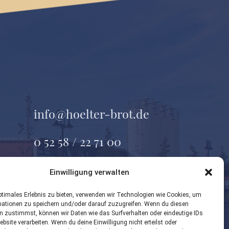
info@hoelter-brot.de
0 52 58 / 22 71 00
Geseker Straße 37
Einwilligung verwalten
33154 Salzkotten
ptimales Erlebnis zu bieten, verwenden wir Technologien wie Cookies, um
mationen zu speichern und/oder darauf zuzugreifen. Wenn du diesen
n zustimmst, können wir Daten wie das Surfverhalten oder eindeutige IDs
ebsite verarbeiten. Wenn du deine Einwilligung nicht erteilst oder