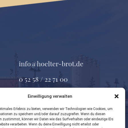
info@hoelter-brot.de
0 52 58 / 22 71 00
Geseker Straße 37
Einwilligung verwalten
33154 Salzkotten
ptimales Erlebnis zu bieten, verwenden wir Technologien wie Cookies, um
mationen zu speichern und/oder darauf zuzugreifen. Wenn du diesen
n zustimmst, können wir Daten wie das Surfverhalten oder eindeutige IDs
ebsite verarbeiten. Wenn du deine Einwilligung nicht erteilst oder